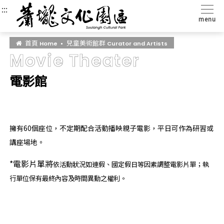
:::
:::
menu
首頁
兒童美術館群
Home
Curator and Artists
Movie Theater
電影館
擁有60個座位，不定期配合活動播映親子電影，平日可作為研習或
講座場地。
*電影片單將
依活動狀況如連假、國定假日等因素調整電影片單
；
執
行單位保有最終內容及時間異動之權利。