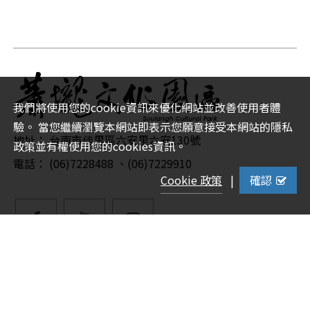
我們將使用您的cookie資訊來優化網站並改善使用者體
驗。 當您繼續瀏覽本網站即表示您願意接受本網站的隱私
地址： 台南市佳里區六安里六安130號
政策並有權使用您的cookies資訊。
電話： (06)7228488 、(06)7229910
Cookie 政策
|
確認
facebook
YouTube
Instagram
粉
Copyright © 蕭壠文化園區 版權所有 ｜
隱私權政策
|
絲
網站安全政策
|
政府網站資料開放宣告