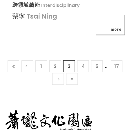
跨領域藝術
Interdisciplinary
蔡寧
Tsai Ning
more
...
到
上
1
2
3
4
5
17
最
一
下
到
前
頁
一
最
頁
頁
尾
頁