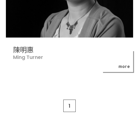
陳明惠
Ming Turner
more
1