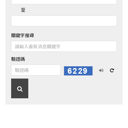
至
關鍵字搜尋
驗證碼
播
換
放
一
語
張
搜
音
圖
尋