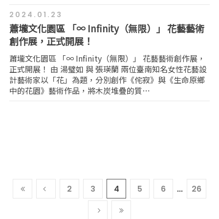
2024.01.23
蕭壠文化園區 「∞ Infinity（無限）」 花藝藝術
創作展，正式開展！
蕭壠文化園區 「∞ Infinity（無限）」 花藝藝術創作展，
正式開展！ 由 湯璧如 與 張瑛蘭 兩位臺南知名女性花藝設
計藝術家以「花」為題，分別創作《侘寂》與《生命原鄉
中的花園》藝術作品，將木炭堆疊的質⋯
...
到
上
2
3
4
5
6
26
最
一
下
到