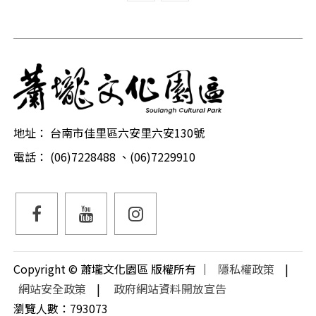
前
頁
一
最
頁
頁
尾
頁
地址： 台南市佳里區六安里六安130號
電話： (06)7228488 、(06)7229910
facebook
YouTube
Instagram
粉
Copyright © 蕭壠文化園區 版權所有 ｜
隱私權政策
|
絲
網站安全政策
|
政府網站資料開放宣告
瀏覽人數：793073