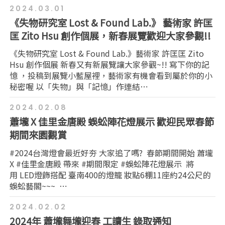
2024.03.01
《失物研究室 Lost & Found Lab.》 藝術家 許匡
匡 Zito Hsu 創作個展，新春展覽歡迎大家參觀!!
《失物研究室 Lost & Found Lab.》藝術家 許匡匡 Zito
Hsu 創作個展 新春又有新展覽讓大家參觀~!! 寫下你的記
憶 ，投稿到展覽小藍屋裡，藝術家有機會看到屬於你的小
秘密喔 以「失物」與「記憶」作連結⋯
2024.02.08
蕭壠 X 佳里金唐殿 蜈蚣陣花燈展示 歡迎民眾春節
期間來園觀賞
#2024台灣燈會最近好夯 大家追了嗎? 春節期間開始 蕭壠
X #佳里金唐殿 帶來 #期間限定 #蜈蚣陣花燈展示 將
用 LED燈飾搭配 臺南400的燈籠 妝點6棚11座約24公尺的
蜈蚣藝閣~~~ ⋯
2024.02.02
2024年 蕭壠舞壠迎春 工讀生 錄取通知