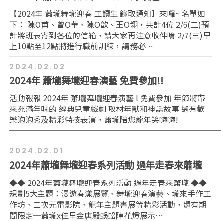
【2024年 蕭壠舞壠迎春 工讀生 錄取通知】來囉~ 名單如
下： 陳O甫、曾O華、陳O歆、王O翎，共計4位 2/6(二)預
計將班表寄到各位的信箱，請大家再注意收件唷 2/7(三)早
上10點至12點將進行職前訓練，請務必⋯
2024.02.02
2024年 蕭壠舞壠迎春演藝 免費參加!!
活動報報 2024年 蕭壠舞壠迎春演藝 l 免費參加 年節將帶
來充滿年味的 經典兒童戲劇 取材年獸和神話故事 還有歡
樂泡泡秀及精彩特技表演，蕭壠陪您龍年笑嗨嗨!
──────────────────────────
2024.02.01
2024年蕭壠舞壠迎春系列活動 過年走春來蕭壠
◆◆ 2024年蕭壠舞壠迎春系列活動 過年走春來蕭壠 ◆◆
規劃5大主題：漫遊春漾展覽、舞壠迎春演藝、壠來手作工
作坊、二次元電影院、龍年主題書展等精彩活動，還有期
間限定─蕭壠x佳里金唐殿蜈蚣陣花燈展示⋯