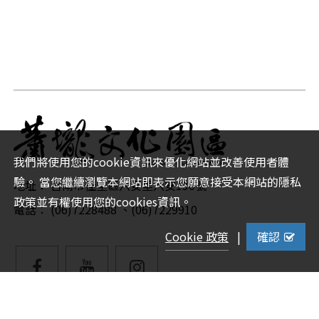
我們將使用您的cookie資訊來優化網站並改善使用者體
驗。 當您繼續瀏覽本網站即表示您願意接受本網站的隱私
地址： 台南市佳里區六安里六安130號
政策並有權使用您的cookies資訊。
電話： (06)7228488 、(06)7229910
Cookie 政策
|
確認
facebook
YouTube
Instagram
粉