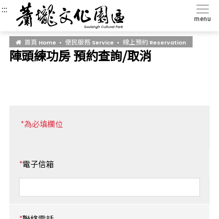
:::
:::
:::
menu
首頁
便民服務
線上預約
Home
Service
Reservation
陣頭練功房 預約查詢/取消
*為必填欄位
*
電子信箱
*
聯絡電話