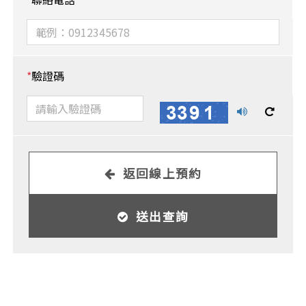
*
驗證碼
播
換
放
一
語
張
音
圖
返回線上預約
送出查詢